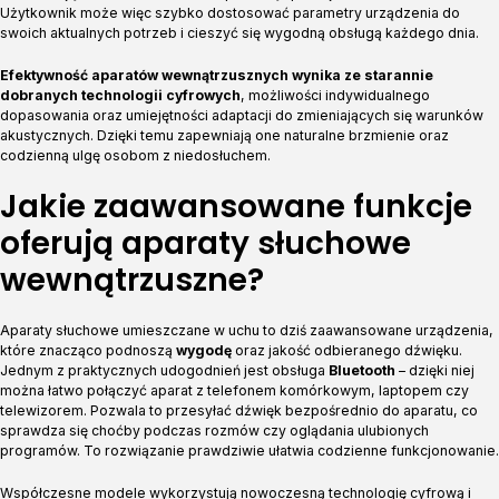
Użytkownik może więc szybko dostosować parametry urządzenia do
swoich aktualnych potrzeb i cieszyć się wygodną obsługą każdego dnia.
Efektywność aparatów wewnątrzusznych wynika ze starannie
dobranych technologii cyfrowych
, możliwości indywidualnego
dopasowania oraz umiejętności adaptacji do zmieniających się warunków
akustycznych. Dzięki temu zapewniają one naturalne brzmienie oraz
codzienną ulgę osobom z niedosłuchem.
Jakie zaawansowane funkcje
oferują aparaty słuchowe
wewnątrzuszne?
Aparaty słuchowe umieszczane w uchu to dziś zaawansowane urządzenia,
które znacząco podnoszą
wygodę
oraz jakość odbieranego dźwięku.
Jednym z praktycznych udogodnień jest obsługa
Bluetooth
– dzięki niej
można łatwo połączyć aparat z telefonem komórkowym, laptopem czy
telewizorem. Pozwala to przesyłać dźwięk bezpośrednio do aparatu, co
sprawdza się choćby podczas rozmów czy oglądania ulubionych
programów. To rozwiązanie prawdziwie ułatwia codzienne funkcjonowanie.
Współczesne modele wykorzystują nowoczesną technologię cyfrową i