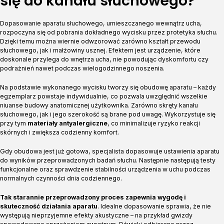
się do kanału słuchowego?
Dopasowanie aparatu słuchowego, umieszczanego wewnątrz ucha,
rozpoczyna się od pobrania dokładnego wycisku przez protetyka słuchu.
Dzięki temu można wiernie odwzorować zarówno kształt przewodu
słuchowego, jak i małżowiny usznej. Efektem jest urządzenie, które
doskonale przylega do wnętrza ucha, nie powodując dyskomfortu czy
podrażnień nawet podczas wielogodzinnego noszenia.
Na podstawie wykonanego wycisku tworzy się obudowę aparatu – każdy
egzemplarz powstaje indywidualnie, co pozwala uwzględnić wszelkie
niuanse budowy anatomicznej użytkownika. Zarówno skręty kanału
słuchowego, jak i jego szerokość są brane pod uwagę. Wykorzystuje się
przy tym
materiały antyalergiczne
, co minimalizuje ryzyko reakcji
skórnych i zwiększa codzienny komfort.
Gdy obudowa jest już gotowa, specjalista dopasowuje ustawienia aparatu
do wyników przeprowadzonych badań słuchu. Następnie następują testy
funkcjonalne oraz sprawdzenie stabilności urządzenia w uchu podczas
normalnych czynności dnia codziennego.
Tak starannie przeprowadzony proces zapewnia wygodę i
skuteczność działania aparatu
. Idealne dopasowanie sprawia, że nie
występują nieprzyjemne efekty akustyczne – na przykład gwizdy