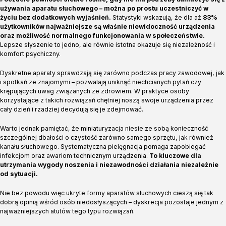
używania aparatu słuchowego – można po prostu uczestniczyć w
życiu bez dodatkowych wyjaśnień.
Statystyki wskazują, że dla aż
83%
użytkowników najważniejsze są właśnie niewidoczność urządzenia
oraz możliwość normalnego funkcjonowania w społeczeństwie.
Lepsze słyszenie to jedno, ale równie istotna okazuje się niezależność i
komfort psychiczny.
Dyskretne aparaty sprawdzają się zarówno podczas pracy zawodowej, jak
i spotkań ze znajomymi – pozwalają uniknąć niechcianych pytań czy
krępujących uwag związanych ze zdrowiem. W praktyce osoby
korzystające z takich rozwiązań chętniej noszą swoje urządzenia przez
cały dzień i rzadziej decydują się je zdejmować.
Warto jednak pamiętać, że miniaturyzacja niesie ze sobą konieczność
szczególnej dbałości o czystość zarówno samego sprzętu, jak również
kanału słuchowego. Systematyczna pielęgnacja pomaga zapobiegać
infekcjom oraz awariom technicznym urządzenia.
To kluczowe dla
utrzymania wygody noszenia i niezawodności działania niezależnie
od sytuacji.
Nie bez powodu więc ukryte formy aparatów słuchowych cieszą się tak
dobrą opinią wśród osób niedosłyszących – dyskrecja pozostaje jednym z
najważniejszych atutów tego typu rozwiązań.