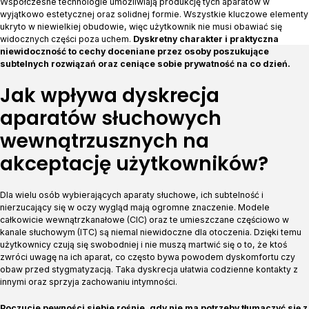
Współczesne technologie umożliwiają produkcję tych aparatów w
wyjątkowo estetycznej oraz solidnej formie. Wszystkie kluczowe elementy
ukryto w niewielkiej obudowie, więc użytkownik nie musi obawiać się
widocznych części poza uchem.
Dyskretny charakter i praktyczna
niewidoczność to cechy doceniane przez osoby poszukujące
subtelnych rozwiązań oraz ceniące sobie prywatność na co dzień.
Jak wpływa dyskrecja
aparatów słuchowych
wewnątrzusznych na
akceptację użytkowników?
Dla wielu osób wybierających aparaty słuchowe, ich subtelność i
nierzucający się w oczy wygląd mają ogromne znaczenie. Modele
całkowicie wewnątrzkanałowe (CIC) oraz te umieszczane częściowo w
kanale słuchowym (ITC) są niemal niewidoczne dla otoczenia. Dzięki temu
użytkownicy czują się swobodniej i nie muszą martwić się o to, że ktoś
zwróci uwagę na ich aparat, co często bywa powodem dyskomfortu czy
obaw przed stygmatyzacją. Taka dyskrecja ułatwia codzienne kontakty z
innymi oraz sprzyja zachowaniu intymności.
Poczucie pewności siebie rośnie, gdy nie ma potrzeby tłumaczyć się z