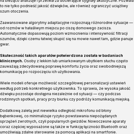
na bieżąco analizuje i przetwarza docierające sygnały akustyczne. Pozwala
to nie tylko podnieść jakość dźwięków, ale również ograniczyć uciążliwy
szum otoczenia.
Zaawansowane algorytmy adaptacyjne rozpoznają różnorodne sytuacje —
od rozmów w hałaśliwym miejscu po ciszę domowego zacisza.
Automatycznie dopasowują poziom wzmocnienia i intensywność filtracji
szumów, dzięki czemu łatwiej skupić się na mowie nawet tam, gdzie panuje
gwar.
Skuteczność takich aparatów potwierdzona została w badaniach
klinicznych.
Osoby z lekkim lub umiarkowanym ubytkiem słuchu często
zauważają zdecydowaną poprawę komfortu życia oraz swobodniejszą
komunikację po rozpoczęciu ich użytkowania.
Wiele modeli oferuje możliwość szczegółowej personalizacji ustawień
według potrzeb konkretnego użytkownika. To sprawia, że wysoka jakość
dźwięku pozostaje dostępna niezależnie od sytuacji — czy podczas
rodzinnych spotkań, pracy przy biurku czy podróży komunikacją miejską.
Dodatkową zaletą jest niewielka odległość mikrofonu od błony
bębenkowej, co minimalizuje ryzyko powstawania niepożądanych
sprzężeń zwrotnych, czyli popularnych gwizdów. Nowoczesne aparaty
coraz częściej wyposażone są także w funkcję łączności Bluetooth oraz
umożliwiają zdalne sterowanie za pomocą aplikacji na smartfonie.