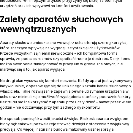
niedosłuchu. W niniejszym artykule przyjrzymy się bliżej zaletom tych
urządzeń oraz ich wpływowi na komfort użytkowania.
Zalety aparatów słuchowych
wewnątrzusznych
Aparaty słuchowe umieszczane wewnątrz ucha oferują szereg korzyści,
które znacząco wpływają na wygodę i satysfakcję ich użytkowników.
Przede wszystkim są niemal niewidoczne – ich kompaktowa forma
sprawia, że podczas rozmów czy spotkań trudno je dostrzec. Dzięki temu
można swobodnie funkcjonować w pracy lub w gronie znajomych, nie
martwiąc się o to, jak aparat wygląda.
Na drugi plan wysuwa się komfort noszenia. Każdy aparat jest wykonywany
indywidualnie, dopasowując się do unikalnego kształtu kanału słuchowego
właściciela. Takie rozwiązanie zapewnia pewne utrzymanie urządzenia w
uchu oraz minimalizuje możliwość wystąpienia otarć czy podrażnień skóry.
Bez trudu można korzystać z aparatu przez cały dzień – nawet przez wiele
godzin – nie odczuwając przy tym żadnego dyskomfortu.
Nie sposób pominąć kwestii jakości dźwięku. Bliskość aparatu względem
błony bębenkowej pozwala rejestrować dźwięki z otoczenia z wyjątkową
precyzją. Co więcej, naturalna budowa małżowiny usznej sprzyja