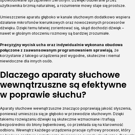
spowodowane sprzężeniem zwrotnym. Dźwięki odbierane przez
użytkownika brzmią naturalniej, a rozumienie mowy staje się prostsze.
Umieszczenie aparatu głęboko w kanale słuchowym dodatkowo wspiera
działanie mikrofonów kierunkowych oraz nowoczesnych procesorów
dźwięku. Dzięki temu łatwiej zorientować się, skąd dochodzi dźwięk –
nawet w głośnym otoczeniu rozmowy są bardziej zrozumiałe.
Precyzyjny wycisk ucha oraz indywidualnie wykonana obudowa
połączone z zaawansowanym programowaniem sprawiają
, że
korzystanie z takiego urządzenia jest wygodne, skuteczne i niemal
niewidoczne dla innych osób.
Dlaczego aparaty słuchowe
wewnątrzuszne są efektywne
w poprawie słuchu?
Aparaty słuchowe wewnątrzuszne znacząco poprawiają jakość słyszenia,
ponieważ umieszcza się je głęboko w przewodzie słuchowym. Dzięki
takiemu rozwiązaniu dźwięki są skutecznie wzmacniane i trafiają
bezpośrednio do błony bębenkowej, co przekłada się na klarowność
odbioru. Wewnątrz każdego urządzenia pracuje cyfrowy procesor, który