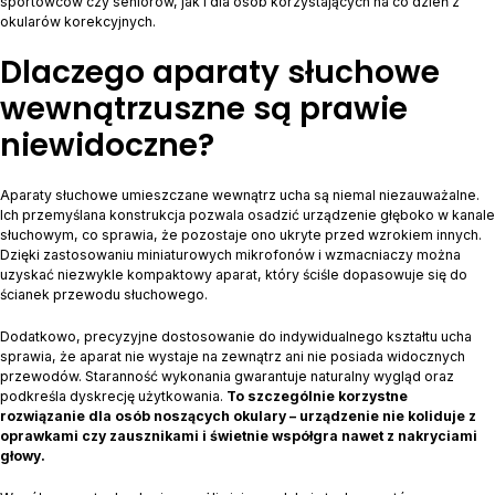
sportowców czy seniorów, jak i dla osób korzystających na co dzień z
okularów korekcyjnych.
Dlaczego aparaty słuchowe
wewnątrzuszne są prawie
niewidoczne?
Aparaty słuchowe umieszczane wewnątrz ucha są niemal niezauważalne.
Ich przemyślana konstrukcja pozwala osadzić urządzenie głęboko w kanale
słuchowym, co sprawia, że pozostaje ono ukryte przed wzrokiem innych.
Dzięki zastosowaniu miniaturowych mikrofonów i wzmacniaczy można
uzyskać niezwykle kompaktowy aparat, który ściśle dopasowuje się do
ścianek przewodu słuchowego.
Dodatkowo, precyzyjne dostosowanie do indywidualnego kształtu ucha
sprawia, że aparat nie wystaje na zewnątrz ani nie posiada widocznych
przewodów. Staranność wykonania gwarantuje naturalny wygląd oraz
podkreśla dyskrecję użytkowania.
To szczególnie korzystne
rozwiązanie dla osób noszących okulary – urządzenie nie koliduje z
oprawkami czy zausznikami i świetnie współgra nawet z nakryciami
głowy.