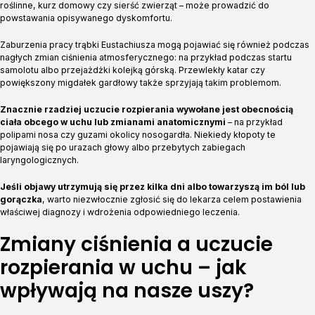
roślinne, kurz domowy czy sierść zwierząt – może prowadzić do
powstawania opisywanego dyskomfortu.
Zaburzenia pracy trąbki Eustachiusza mogą pojawiać się również podczas
nagłych zmian ciśnienia atmosferycznego: na przykład podczas startu
samolotu albo przejażdżki kolejką górską. Przewlekły katar czy
powiększony migdałek gardłowy także sprzyjają takim problemom.
Znacznie rzadziej uczucie rozpierania wywołane jest obecnością
ciała obcego w uchu lub zmianami anatomicznymi
– na przykład
polipami nosa czy guzami okolicy nosogardła. Niekiedy kłopoty te
pojawiają się po urazach głowy albo przebytych zabiegach
laryngologicznych.
Jeśli objawy utrzymują się przez kilka dni albo towarzyszą im ból lub
gorączka
, warto niezwłocznie zgłosić się do lekarza celem postawienia
właściwej diagnozy i wdrożenia odpowiedniego leczenia.
Zmiany ciśnienia a uczucie
rozpierania w uchu – jak
wpływają na nasze uszy?