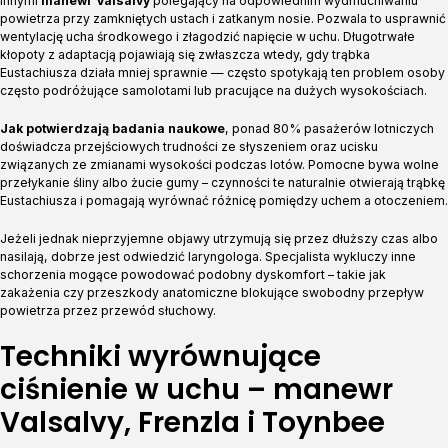
innymi
manewr Valsalvy
polegający na odpowiednim wydmuchiwaniu
powietrza przy zamkniętych ustach i zatkanym nosie. Pozwala to usprawnić
wentylację ucha środkowego i złagodzić napięcie w uchu. Długotrwałe
kłopoty z adaptacją pojawiają się zwłaszcza wtedy, gdy trąbka
Eustachiusza działa mniej sprawnie — często spotykają ten problem osoby
często podróżujące samolotami lub pracujące na dużych wysokościach.
Jak potwierdzają badania naukowe
, ponad 80% pasażerów lotniczych
doświadcza przejściowych trudności ze słyszeniem oraz ucisku
związanych ze zmianami wysokości podczas lotów. Pomocne bywa wolne
przełykanie śliny albo żucie gumy – czynności te naturalnie otwierają trąbkę
Eustachiusza i pomagają wyrównać różnicę pomiędzy uchem a otoczeniem.
Jeżeli jednak nieprzyjemne objawy utrzymują się przez dłuższy czas albo
nasilają, dobrze jest odwiedzić laryngologa. Specjalista wykluczy inne
schorzenia mogące powodować podobny dyskomfort – takie jak
zakażenia czy przeszkody anatomiczne blokujące swobodny przepływ
powietrza przez przewód słuchowy.
Techniki wyrównujące
ciśnienie w uchu – manewr
Valsalvy, Frenzla i Toynbee