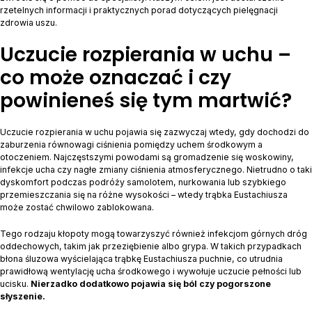
rzetelnych informacji i praktycznych porad dotyczących pielęgnacji
zdrowia uszu.
Uczucie rozpierania w uchu –
co może oznaczać i czy
powinieneś się tym martwić?
Uczucie rozpierania w uchu pojawia się zazwyczaj wtedy, gdy dochodzi do
zaburzenia równowagi ciśnienia pomiędzy uchem środkowym a
otoczeniem. Najczęstszymi powodami są gromadzenie się woskowiny,
infekcje ucha czy nagłe zmiany ciśnienia atmosferycznego. Nietrudno o taki
dyskomfort podczas podróży samolotem, nurkowania lub szybkiego
przemieszczania się na różne wysokości – wtedy trąbka Eustachiusza
może zostać chwilowo zablokowana.
Tego rodzaju kłopoty mogą towarzyszyć również infekcjom górnych dróg
oddechowych, takim jak przeziębienie albo grypa. W takich przypadkach
błona śluzowa wyścielająca trąbkę Eustachiusza puchnie, co utrudnia
prawidłową wentylację ucha środkowego i wywołuje uczucie pełności lub
ucisku.
Nierzadko dodatkowo pojawia się ból czy pogorszone
słyszenie.