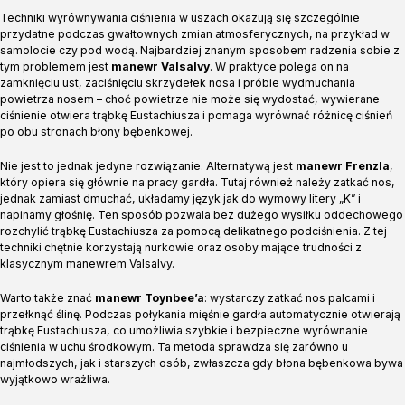
Techniki wyrównywania ciśnienia w uszach okazują się szczególnie
przydatne podczas gwałtownych zmian atmosferycznych, na przykład w
samolocie czy pod wodą. Najbardziej znanym sposobem radzenia sobie z
tym problemem jest
manewr Valsalvy
. W praktyce polega on na
zamknięciu ust, zaciśnięciu skrzydełek nosa i próbie wydmuchania
powietrza nosem – choć powietrze nie może się wydostać, wywierane
ciśnienie otwiera trąbkę Eustachiusza i pomaga wyrównać różnicę ciśnień
po obu stronach błony bębenkowej.
Nie jest to jednak jedyne rozwiązanie. Alternatywą jest
manewr Frenzla
,
który opiera się głównie na pracy gardła. Tutaj również należy zatkać nos,
jednak zamiast dmuchać, układamy język jak do wymowy litery „K” i
napinamy głośnię. Ten sposób pozwala bez dużego wysiłku oddechowego
rozchylić trąbkę Eustachiusza za pomocą delikatnego podciśnienia. Z tej
techniki chętnie korzystają nurkowie oraz osoby mające trudności z
klasycznym manewrem Valsalvy.
Warto także znać
manewr Toynbee’a
: wystarczy zatkać nos palcami i
przełknąć ślinę. Podczas połykania mięśnie gardła automatycznie otwierają
trąbkę Eustachiusza, co umożliwia szybkie i bezpieczne wyrównanie
ciśnienia w uchu środkowym. Ta metoda sprawdza się zarówno u
najmłodszych, jak i starszych osób, zwłaszcza gdy błona bębenkowa bywa
wyjątkowo wrażliwa.