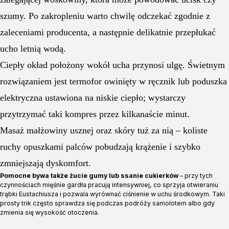
szumy. Po zakropleniu warto chwilę odczekać zgodnie z
zaleceniami producenta, a następnie delikatnie przepłukać
ucho letnią wodą.
Ciepły okład położony wokół ucha przynosi ulgę. Świetnym
rozwiązaniem jest termofor owinięty w ręcznik lub poduszka
elektryczna ustawiona na niskie ciepło; wystarczy
przytrzymać taki kompres przez kilkanaście minut.
Masaż małżowiny usznej oraz skóry tuż za nią – koliste
ruchy opuszkami palców pobudzają krążenie i szybko
zmniejszają dyskomfort.
Pomocne bywa także żucie gumy lub ssanie cukierków
– przy tych
czynnościach mięśnie gardła pracują intensywniej, co sprzyja otwieraniu
trąbki Eustachiusza i pozwala wyrównać ciśnienie w uchu środkowym. Taki
prosty trik często sprawdza się podczas podróży samolotem albo gdy
zmienia się wysokość otoczenia.