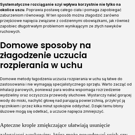
Systematyczne rozciąganie szyi wpływa korzystnie nie tylko na
okolice uszu
. Poprawia postawę całego ciała i pomaga zapobiegać
zaburzeniom równowagi. W ten sposób można złagodzić zarówno
przejściowe napięcia związane z codziennymi obowiązkami, jak również
zapobiec długotrwałym problemom wynikającym ze złych nawyków
ruchowych.
Domowe sposoby na
złagodzenie uczucia
rozpierania w uchu
Domowe metody łagodzenia uczucia rozpierania w uchu są łatwe do
zastosowania i nie wymagają specjalistycznego sprzętu. Warto zacząć od
inhalacji parowych, ponieważ para wodna wspomaga rozrzedzenie
wydzieliny oraz oczyszcza przewody słuchowe. Wystarczy nalać gorącej
wody do miski, nachylić głowę nad parującą powierzchnią, przykryć ją
ręcznikiem i przez kilka minut spokojnie oddychać. Dzięki temu błony
śluzowe mogą się odetkać, a uczucie napięcia zmniejszyć.
Apteczne krople zmiękczające ułatwiają usunięcie
zalegającej woskowiny, która może powodować ucisk czy