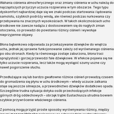
Wahania ciśnienia atmosferycznego oraz zmiany ciśnienia w uchu należą do
najczęstszych przyczyn uczucia rozpierania w tym obszarze. Tego typu
dyskomfort najbardziej daje się we znaki podczas startowania i lądowania
samolotu, szybkich podróży windą, ale również podczas nurkowania czy
przebywania na znacznych wysokościach. W takich okolicznościach ucho
środkowe nie zawsze nadąża z dostosowaniem się do nagłych zmian
otoczenia, co prowadzi do powstania różnicy ciśnień i wywołuje
nieprzyjemne objawy.
Błona bębenkowa odpowiada za przekazywanie dźwięków do wnętrza
ucha, jednak jej sprawne funkcjonowanie zależy od wyrównanego ciśnienia
po obu stronach. Kiedy ta równowaga zostaje zaburzona, błona traci
sprężystość i gorzej przewodzi fale dźwiękowe. W efekcie pojawia się nie
tylko uczucie rozpierania, lecz także mogą wystąpić szumy uszne czy
nawet pogorszenie słuchu.
Przedłużające się lub bardzo gwałtowne różnice ciśnień prowadzą czasem
do gromadzenia się płynu w uchu środkowym – wtedy uczucie zatkania
staje się jeszcze silniejsze, a przewodnictwo dźwięków dodatkowo spada.
Szczególnie trudna sytuacja dotyka osób przechodzących infekcje
górnych dróg oddechowych – obrzęk trąbki Eustachiusza utrudnia bowiem
szybkie przywrócenie właściwego ciśnienia.
Z pomocą mogą przyjść proste sposoby wyrównywania różnicy, między