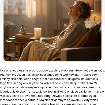
Uczucie rozpierania w uchu to powszechny problem, który może wynikać z
różnych przyczyn, takich jak nagromadzenie woskowiny, infekcje czy
zmiany ciśnienia. Choć często jest nieszkodliwe, długotrwałe doznania
tego typu mogą wskazywać na konieczność konsultacji z lekarzem. W
artykule przedstawiamy najczęstsze przyczyny tego stanu oraz metody
łagodzenia dyskomfortu, takie jak techniki wyrównujące ciśnienie – manewr
Valsalvy i inne sprawdzone sposoby. Dowiesz się także o domowych
metodach radzenia sobie z tym nieprzyjemnym objawem i kiedy warto
zwrócić się o pomoc do specjalisty. Naszym celem jest dostarczenie