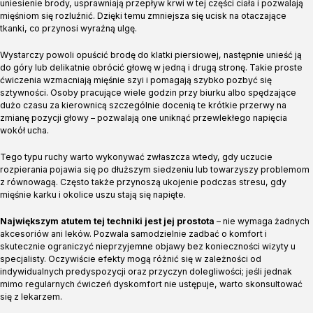
uniesienie brody, usprawniają przepływ krwi w tej części ciała i pozwalają
mięśniom się rozluźnić. Dzięki temu zmniejsza się ucisk na otaczające
tkanki, co przynosi wyraźną ulgę.
Wystarczy powoli opuścić brodę do klatki piersiowej, następnie unieść ją
do góry lub delikatnie obrócić głowę w jedną i drugą stronę. Takie proste
ćwiczenia wzmacniają mięśnie szyi i pomagają szybko pozbyć się
sztywności. Osoby pracujące wiele godzin przy biurku albo spędzające
dużo czasu za kierownicą szczególnie docenią te krótkie przerwy na
zmianę pozycji głowy – pozwalają one uniknąć przewlekłego napięcia
wokół ucha.
Tego typu ruchy warto wykonywać zwłaszcza wtedy, gdy uczucie
rozpierania pojawia się po dłuższym siedzeniu lub towarzyszy problemom
z równowagą. Często także przynoszą ukojenie podczas stresu, gdy
mięśnie karku i okolice uszu stają się napięte.
Największym atutem tej techniki jest jej prostota
– nie wymaga żadnych
akcesoriów ani leków. Pozwala samodzielnie zadbać o komfort i
skutecznie ograniczyć nieprzyjemne objawy bez konieczności wizyty u
specjalisty. Oczywiście efekty mogą różnić się w zależności od
indywidualnych predyspozycji oraz przyczyn dolegliwości; jeśli jednak
mimo regularnych ćwiczeń dyskomfort nie ustępuje, warto skonsultować
się z lekarzem.