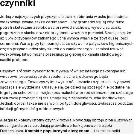
czynniki
Jedną z najczęstszych przyczyn uczucia rozpierania w uchu jest nadmiar
woskowiny, zwanej także cerumenem. Gdy gromadzi się jej zbyt dużo,
potrafi skutecznie zablokować przewód słuchowy, wywołując ucisk,
pogorszenie słuchu oraz nieprzyjemne wrażenie pełności. Szacuje się, że
aż 35% przypadków zatkanego ucha wynika właśnie ze zbyt dużej ilości
cerumenu. Warto przy tym pamiętać, że używanie patyczków higienicznych
często przynosi odwrotny skutek do zamierzonego – zamiast usuwać
woskowinę, łatwo można przesunąć ją głębiej do kanału słuchowego i
nasilić problem.
Częstym źródłem dyskomfortu bywają również infekcje bakteryjne lub
wirusowe, prowadzące do zapalenia ucha środkowego bądź
zewnętrznego. Towarzyszy im zwykle ból, uczucie rozpierania czy nawet
sącząca się wydzielina. Okazuje się, że dzieci są szczególnie podatne na
tego typu schorzenia – większość maluchów przed ukończeniem szóstego
roku życia przynajmniej raz zmaga się z zapaleniem ucha środkowego.
Jednak dorośli także nie są wolni od tych dolegliwości, zwłaszcza podczas
infekcji górnych dróg oddechowych.
Alergie to kolejny istotny czynnik ryzyka. Powodują obrzęk błon śluzowych
nosa i gardła oraz utrudniają prawidłowe funkcjonowanie trąbki
Eustachiusza.
Kontakt z popularnymi alergenami
– takimi jak pyłki