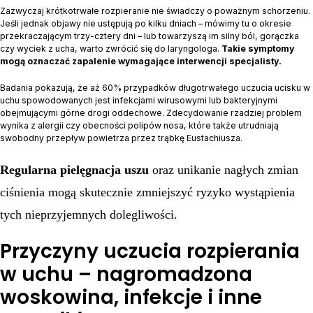
Zazwyczaj krótkotrwałe rozpieranie nie świadczy o poważnym schorzeniu.
Jeśli jednak objawy nie ustępują po kilku dniach – mówimy tu o okresie
przekraczającym trzy-cztery dni – lub towarzyszą im silny ból, gorączka
czy wyciek z ucha, warto zwrócić się do laryngologa.
Takie symptomy
mogą oznaczać zapalenie wymagające interwencji specjalisty.
Badania pokazują, że aż 60% przypadków długotrwałego uczucia ucisku w
uchu spowodowanych jest infekcjami wirusowymi lub bakteryjnymi
obejmującymi górne drogi oddechowe. Zdecydowanie rzadziej problem
wynika z alergii czy obecności polipów nosa, które także utrudniają
swobodny przepływ powietrza przez trąbkę Eustachiusza.
Regularna pielęgnacja uszu
oraz unikanie nagłych zmian
ciśnienia mogą skutecznie zmniejszyć ryzyko wystąpienia
tych nieprzyjemnych dolegliwości.
Przyczyny uczucia rozpierania
w uchu – nagromadzona
woskowina, infekcje i inne