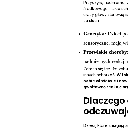
Przyczyną nadmiernej w
środkowego. Takie sch
urazy głowy stanowią i
za słuch.
Genetyka:
Dzieci po
sensoryczne, mają w
Przewlekłe choroby
nadmiernych reakcji 
Zdarza się też, że za
innych schorzeń.
W tak
sobie właściwie i na
gwałtowną reakcję or
Dlaczego 
odczuwaj
Dzieci, które zmagają s