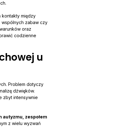
ch.
a kontakty między
ze wspólnych zabaw czy
h warunków oraz
oprawić codzienne
uchowej u
ych. Problem dotyczy
nalizę dźwięków.
 zbyt intensywnie
um autyzmu, zespołem
nym z wielu wyzwań