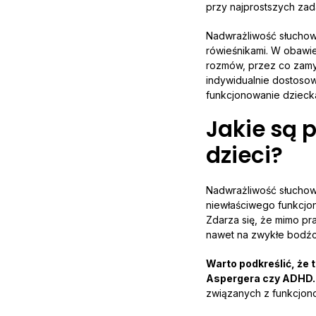
przy najprostszych zad
Nadwrażliwość słuchowa
rówieśnikami. W obawi
rozmów, przez co zamy
indywidualnie dostoso
funkcjonowanie dzieck
Jakie są 
dzieci?
Nadwrażliwość słuchowa
niewłaściwego funkcjo
Zdarza się, że mimo p
nawet na zwykłe bodźc
Warto podkreślić, że
Aspergera czy ADHD.
związanych z funkcjon