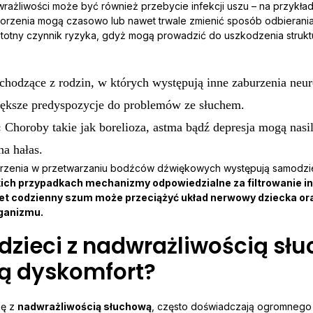
rażliwości może być również przebycie infekcji uszu – na przykła
orzenia mogą czasowo lub nawet trwale zmienić sposób odbierani
stotny czynnik ryzyka, gdyż mogą prowadzić do uszkodzenia struk
chodzące z rodzin, w których występują inne zaburzenia neur
iększe predyspozycje do problemów ze słuchem.
:
Choroby takie jak borelioza, astma bądź depresja mogą nasi
na hałas.
burzenia w przetwarzaniu bodźców dźwiękowych występują samodzie
ich przypadkach mechanizmy odpowiedzialne za filtrowanie in
wet codzienny szum może przeciążyć układ nerwowy dziecka o
ganizmu.
dzieci z nadwrażliwością sł
ą dyskomfort?
ię z
nadwrażliwością słuchową
, często doświadczają ogromnego 