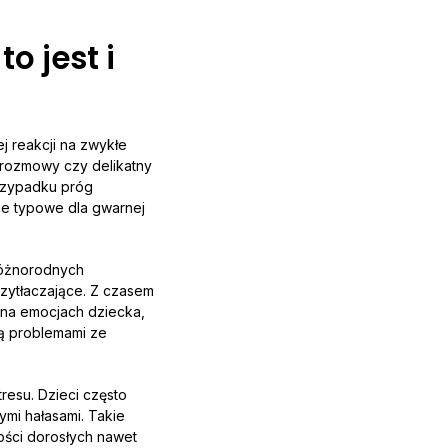
o jest i
j reakcji na zwykłe
 rozmowy czy delikatny
rzypadku próg
ie typowe dla gwarnej
różnorodnych
rzytłaczające. Z czasem
 na emocjach dziecka,
ą problemami ze
resu. Dzieci często
ymi hałasami. Takie
ości dorosłych nawet