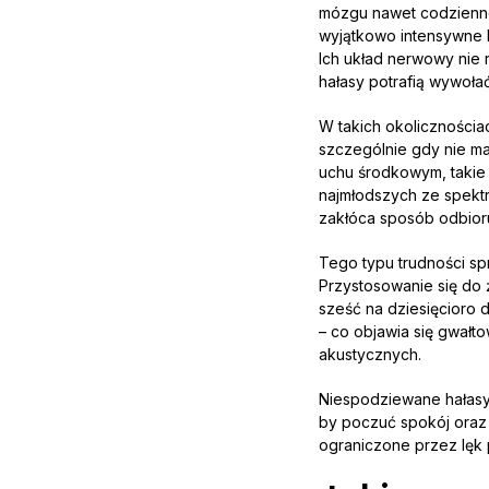
mózgu nawet codzienne 
wyjątkowo intensywne l
Ich układ nerwowy nie
hałasy potrafią wywołać 
W takich okolicznościac
szczególnie gdy nie m
uchu środkowym, takie 
najmłodszych ze spekt
zakłóca sposób odbior
Tego typu trudności sp
Przystosowanie się do 
sześć na dziesięcioro 
– co objawia się gwałt
akustycznych.
Niespodziewane hałasy 
by poczuć spokój oraz
ograniczone przez lęk