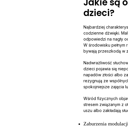
Jakie są 
dzieci?
Najbardziej charaktery
codzienne dźwięki. Mal
odpowiedzi na nagły odg
W środowisku pełnym r
bywają przeszkodą w z
Nadwrażliwość słuchowa
dzieci pojawia się niep
napadów złości albo zam
rezygnują ze wspólnyc
spokojniejsze zajęcia 
Wśród fizycznych ob
stresem związanym z ot
uszu albo zakładają sł
Zaburzenia modulacji