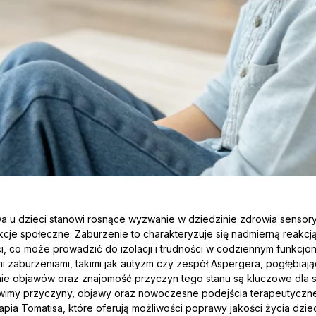
a u dzieci stanowi rosnące wyzwanie w dziedzinie zdrowia sensor
rakcje społeczne. Zaburzenie to charakteryzuje się nadmierną reakcj
i, co może prowadzić do izolacji i trudności w codziennym funkcjo
i zaburzeniami, takimi jak autyzm czy zespół Aspergera, pogłębia
ie objawów oraz znajomość przyczyn tego stanu są kluczowe dla s
ówimy przyczyny, objawy oraz nowoczesne podejścia terapeutyczne,
apia Tomatisa, które oferują możliwości poprawy jakości życia dziec