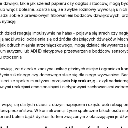
dźwięki, takie jak szelest papieru czy odgłos sztućców, mogą by
ub wręcz bolesne. Zdarza się, że zwykłe rozmowy wywołują u nich łz
 radzi sobie z prawidłowym filtrowaniem bodźców dźwiękowych, pr
irytację.
h dzieci reagują impulsywnie na hałas – pojawia się strach czy nagł
ają możliwości oddalenia się od źródła drażniących dźwięków. Me
jak odruch mięśnia strzemiączkowego, mogą działać niewystarczaj
rum autyzmu lub ADHD nietypowe przetwarzanie bodźców sensory
u otoczenia.
rawiają, że dziecko zaczyna unikać głośnych miejsc i ogranicza kon
życia szkolnego czy domowego staje się dla niego wyzwaniem. Bad
dzieci ze spektrum autyzmu przejawia
hiperakuzję
– czyli nadmiern
ownymi reakcjami emocjonalnymi i nietypowymi zachowaniami wobec
wiążą się dla tych dzieci z dużym napięciem i często potrzebują o
 bezpieczeństwo. W konsekwencji życie społeczne takich osób m
 przed bólem bądź dyskomfortem związanym z otaczającymi je dźwi