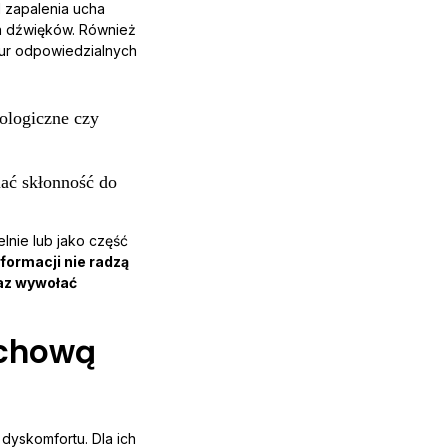
d zapalenia ucha
a dźwięków. Również
tur odpowiedzialnych
ologiczne czy
lać skłonność do
lnie lub jako część
formacji nie radzą
raz wywołać
uchową
dyskomfortu. Dla ich