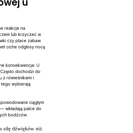
owej u
ne reakcje na
łaczem lub krzyczeć w
ówki czy place zabaw.
et ciche odgłosy nocą
lne konsekwencje. U
i. Często dochodzi do
 z rówieśnikami i
 tego wybierają
i spowodowane ciągłym
 — wkładają palce do
anych bodźców.
a siłę dźwięków niż