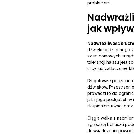
problemem.
Nadwrażli
jak wpływ
Nadwrażliwość słuc
dźwięki codziennego ż
szum domowych urządze
tolerancji hałasu jest 
ulicy lub zatłoczonej kl
Długotrwałe poczucie 
dźwięków. Przestrzenie 
prowadzi to do ogranic
jak i jego postępach 
skupieniem uwagi oraz
Ciągła walka z nadmier
zgłaszają ból uszu pod
doświadczenia powodują