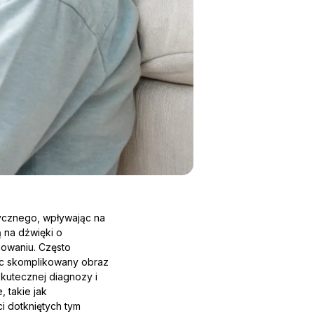
ycznego, wpływając na
ą na dźwięki o
nowaniu. Często
jąc skomplikowany obraz
kutecznej diagnozy i
 takie jak
i dotkniętych tym