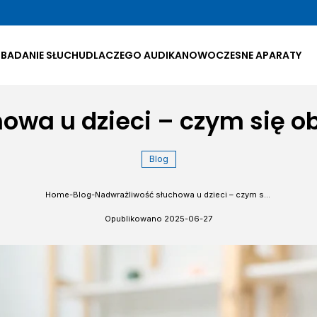
 BADANIE SŁUCHU
DLACZEGO AUDIKA
NOWOCZESNE APARATY
wa u dzieci – czym się obj
Blog
Home
-
Blog
-
Nadwrażliwość słuchowa u dzieci – czym się objawia i jak ją leczyć?
Opublikowano
2025-06-27