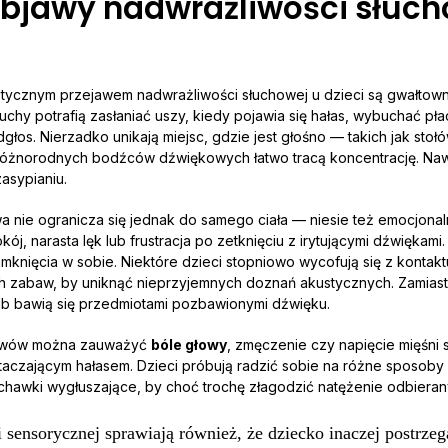
objawy nadwrażliwości słuch
stycznym przejawem nadwrażliwości słuchowej u dzieci są gwałtow
uchy potrafią zasłaniać uszy, kiedy pojawia się hałas, wybuchać p
łos. Nierzadko unikają miejsc, gdzie jest głośno — takich jak stoł
óżnorodnych bodźców dźwiękowych łatwo tracą koncentrację. Naw
asypianiu.
 nie ogranicza się jednak do samego ciała — niesie też emocjona
okój, narasta lęk lub frustracja po zetknięciu z irytującymi dźwiękam
knięcia w sobie. Niektóre dzieci stopniowo wycofują się z kontaktu
h zabaw, by uniknąć nieprzyjemnych doznań akustycznych. Zamiast
lub bawią się przedmiotami pozbawionymi dźwięku.
jawów można zauważyć
bóle głowy
, zmęczenie czy napięcie mięśn
aczającym hałasem. Dzieci próbują radzić sobie na różne sposoby
uchawki wygłuszające, by choć trochę złagodzić natężenie odbier
 sensorycznej sprawiają również, że dziecko inaczej postrzeg