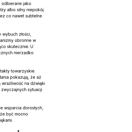
ć odbierane jako
y albo silny niepokój.
zez co nawet subtelne
y wybuch złości,
chanizmy obronne w
ąco skutecznie. U
cznych nierzadko
takty towarzyskie.
ania pokazują, że aż
ą wrażliwość na dźwięki
 zwyczajnych sytuacji
ne wsparcia dorosłych,
oże być mocno
ękami.