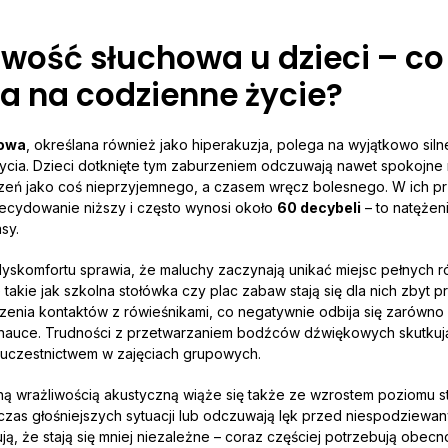
wość słuchowa u dzieci – co t
a na codzienne życie?
howa
, określana również jako hiperakuzja, polega na wyjątkowo silne
ycia. Dzieci dotknięte tym zaburzeniem odczuwają nawet spokojne
ń jako coś nieprzyjemnego, a czasem wręcz bolesnego. W ich p
zdecydowanie niższy i często wynosi około
60 decybeli
– to natężen
asy.
dyskomfortu sprawia, że maluchy zaczynają unikać miejsc pełnych 
takie jak szkolna stołówka czy plac zabaw stają się dla nich zbyt p
zenia kontaktów z rówieśnikami, co negatywnie odbija się zarówno
w nauce. Trudności z przetwarzaniem bodźców dźwiękowych skutkuj
 uczestnictwem w zajęciach grupowych.
ną wrażliwością akustyczną wiąże się także ze wzrostem poziomu st
czas głośniejszych sytuacji lub odczuwają lęk przed niespodziewan
, że stają się mniej niezależne – coraz częściej potrzebują obecn