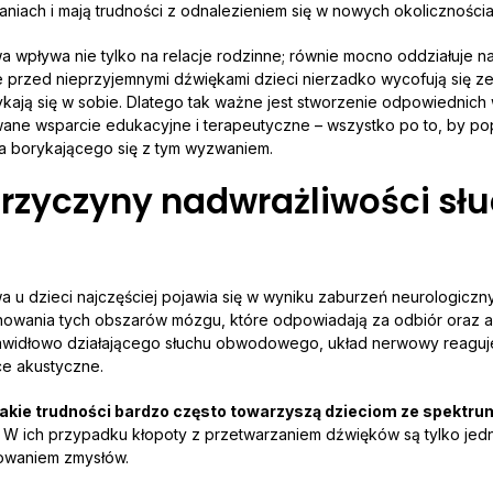
aniach i mają trudności z odnalezieniem się w nowych okolicznościa
 wpływa nie tylko na relacje rodzinne; równie mocno oddziałuje n
e przed nieprzyjemnymi dźwiękami dzieci nierzadko wycofują się 
kają się w sobie. Dlatego tak ważne jest stworzenie odpowiednic
wane wsparcie edukacyjne i terapeutyczne – wszystko po to, by p
a borykającego się z tym wyzwaniem.
przyczyny nadwrażliwości sł
 u dzieci najczęściej pojawia się w wyniku zaburzeń neurologiczn
nowania tych obszarów mózgu, które odpowiadają za odbiór oraz a
rawidłowo działającego słuchu obwodowego, układ nerwowy reaguje
e akustyczne.
 takie trudności bardzo często towarzyszą dzieciom ze spektr
W ich przypadku kłopoty z przetwarzaniem dźwięków są tylko jed
owaniem zmysłów.